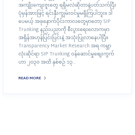
အကျိုးကျေးဇူးတွေ ရရှိမလဲဆိုတာနဲ့ပတ်သက်ပြီး
ပုံမှန်အားဖြင့် ရင်းနှီးကျွမ်းဝင်မှုမရှိကြပါဘူး။ ဒါ
ပေမယ့် အခုနောက်ပိုင်းကာလတွေမှာတော့ SIP
Trunking နည်းပညာကို စီးပွားရေးလောကမှာ
အရှိန်အဟုန်ပြင်းပြင်းနဲ့ အသုံးပြုလာနေပါပြီ။
Transparency Market Research အရ ကမ္ဘာ
လုံးဆိုင်ရာ SIP Trunking ဝန်ဆောင်မှုစျေးကွက်
ဟာ ၂၀၃၀ အထိ နှစ်စဉ် ၁၃…
READ MORE