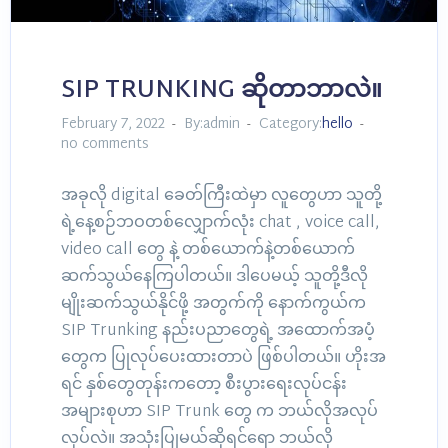
SIP TRUNKING ဆိုတာဘာလဲ။
February 7, 2022
By:admin
Category:
hello
no comments
အခုလို digital ခေတ်ကြီးထဲမှာ လူတွေဟာ သူတို့
ရဲ့နေ့စဉ်ဘဝတစ်လျှောက်လုံး chat , voice call,
video call တွေ နဲ့ တစ်ယောက်နဲ့တစ်ယောက်
ဆက်သွယ်နေကြပါတယ်။ ဒါပေမယ့် သူတို့ဒီလို
မျိုးဆက်သွယ်နိုင်ဖို့ အတွက်ကို နောက်ကွယ်က
SIP Trunking နည်းပညာတွေရဲ့ အထောက်အပံ့
တွေက ပြုလုပ်ပေးထားတာပဲ ဖြစ်ပါတယ်။ ဟိုးအ
ရင် နှစ်တွေတုန်းကတော့ စီးပွားရေးလုပ်ငန်း
အများစုဟာ SIP Trunk တွေ က ဘယ်လိုအလုပ်
လုပ်လဲ။ အသုံးပြုမယ်ဆိုရင်ရော ဘယ်လို