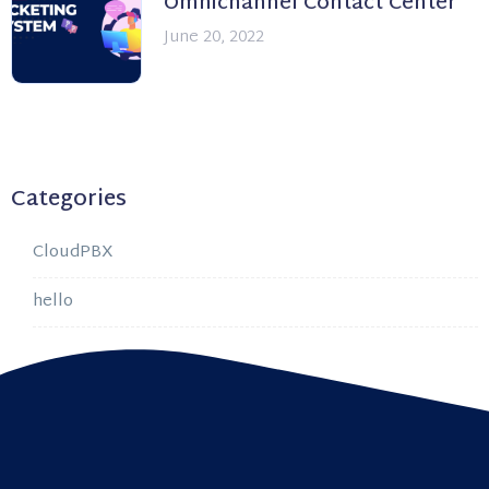
Omnichannel Contact Center
June 20, 2022
Categories
CloudPBX
hello